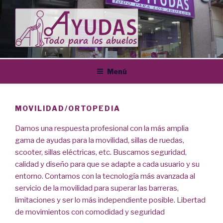
Saltar
al
contenido
ORTOPEDIA AYUDAS TODO
Tu ortopedia de Logroño
PARA LOS ABUELOS
Menú
MOVILIDAD/ORTOPEDIA
Damos una respuesta profesional con la más amplia
gama de ayudas para la movilidad, sillas de ruedas,
scooter, sillas eléctricas, etc. Buscamos seguridad,
calidad y diseño para que se adapte a cada usuario y su
entorno. Contamos con la tecnología más avanzada al
servicio de la movilidad para superar las barreras,
limitaciones y ser lo más independiente posible. Libertad
de movimientos con comodidad y seguridad